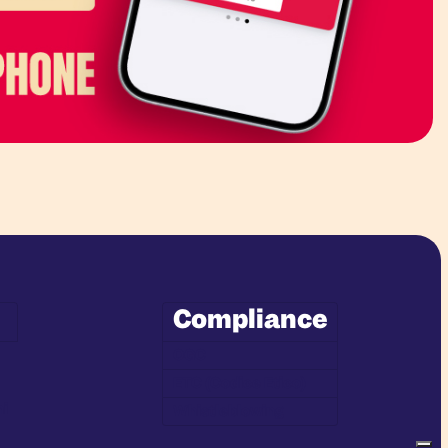
Compliance
OGC
ETC (Codice Etico)
ni
Whistleblowing