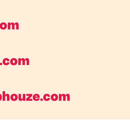
com
.com
bhouze.com